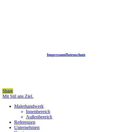
Impressum
Datenschutz
Share
Share
Close
Mit Stil ans Ziel.
Menu
Malerhandwerk
Innenbereich
Außenbereich
Referenzen
Unternehmen