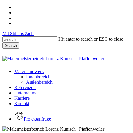
Skip
facebook
to
instagram
main
phone
content
email
Mit Stil ans Ziel.
Hit enter to search or ESC to close
Search
Close
Search
Menu
Malerhandwerk
Innenbereich
Außenbereich
Referenzen
Unternehmen
Karriere
Kontakt
Projektanfrage